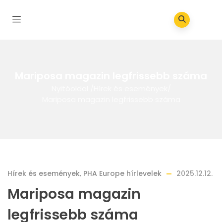
Mariposa magazin legfrissebb száma
Nyitóoldal
/
Hírek és események
/
Mariposa magazin legfrissebb száma
Hírek és események
,
PHA Europe hírlevelek
2025.12.12.
Mariposa magazin
legfrissebb száma