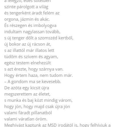
a lélegző, édes sötétben
szinte párolgott a világ
és tengerként áradt felém az
orgona, jázmin és akác.
És részegen és imbolyogva
indultam nagylassan tovább,
s új tenger dőlt a szomszéd kertből,
új bokor az új rácson át,
s az illattól már illatos lett
tüdőm és szívem és agyam,
egész testem elnehezült
s azt érezte, hogy szárnya van.
Hogy értem haza, nem tudom már.
– A gondom ma se kevesebb.
De azóta egy kicsit újra
megszerettem az életet,
s munka és baj közt mindig várom,
hogy jön, hogy majd csak újra jön
valami fáradt pillanatból
valami váratlan öröm.
Meghívást kaptunk az MSD irodától is, hogy felhívjuk a