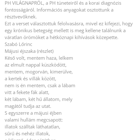
PH VILÁGNAPRÓL, a PH tüneteiről és a korai diagnózis
fontosságáról. Információs anyagokat osztottunk a
résztvevőknek.
Ezt a verset választottuk felolvasásra, mivel ez kifejezi, hogy
egy krónikus betegség mellett is meg kellene találnunk a
váratlan örömöket a hétköznapi kihívások közepette.
Szabó Lőrinc
Májusi éjszaka (részlet)
Késő volt, mentem haza, lelkem
az elmult nappal küszködött,
mentem, mogorván, kimerülve,
a kertek és villák között,
nem is én mentem, csak a lábam
vitt a fekete fák alatt,
két lábam, két hű állatom, mely
magától tudja az utat.
S egyszerre a májusi éjben
valami hullám megcsapott:
illatok szálltak láthatatlan,
sűrű és nehéz illatok,