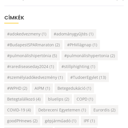
CÍMKÉK
#adokedvezmeny
(1)
#adománygyűjtés
(1)
#BudapestSPARmaraton
(2)
#PHVilágnap
(1)
#pulmonálishipertónia
(5)
#pulmonálishypertonia
(2)
#rarediseaseday2024
(1)
#stillphighting
(1)
#személyiadókedvezmény
(1)
#TudoerEgylet
(13)
#WPHD
(2)
AIPM
(1)
Betegedukáció
(1)
Betegtalálkozó
(4)
bluelips
(2)
COPD
(1)
COVID-19
(4)
Debreceni Egyetemen
(1)
Eurordis
(2)
goodPHnews
(2)
gépjárműadó
(1)
IPF
(1)