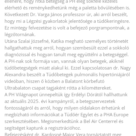
ellenére, hogy ritka betegség a PH elég sokféle kezelés
elérhető és reménykedhetünk még a paletta bővülésében is.
Következett Dr. Varga János professzor úr, aki arról beszélt,
hogy mi a Légzési gyakorlatok jelentősége a tüdőkeringésre.
Ez mintegy felvezetése is volt a befejező porgrampontnak, a
légzőtornának.
Utána Szalai Józsefné, Katika megható személyes történetét
hallgathattuk meg arról, hogyan szembesült ezzel a sokkoló
diagnózissal és hogyan tanult meg együttélni a betegséggel.
A PH-nak sok formája van, vannak olyan betegek, akiknél
tüdőbetegségek miatt alakul ki. Ezzel kapcsolatosan dr. Nagy
Alexandra beszélt a Tüdőbetegek pulmonális hipertóniájáról
videóban, hiszen ő közben a Balatont körbefutó
Ultrabalaton csapat tagjaként rótta a kilométereket.
A PH Világnapot ünnepeltük így Erdélyi Dórától hallhattunk
az aktuális 2025. évi kampányról, a betegszervezetek
fontosságáról és arról, hogy milyen oldalakon érhetünk el
megbízható információkat a Tüdőér Egylet és a PHA Europe
szerkesztésében. Megismerkedtünk a Bel Air Centerrel és
segítséget kaptunk a regisztrációhoz.
Befejezésként dr. Kardosné Major Vera tornáztatott meg