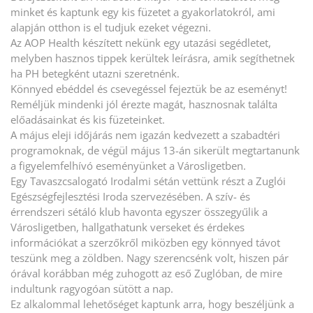
minket és kaptunk egy kis füzetet a gyakorlatokról, ami
alapján otthon is el tudjuk ezeket végezni.
Az AOP Health készített nekünk egy utazási segédletet,
melyben hasznos tippek kerültek leírásra, amik segíthetnek
ha PH betegként utazni szeretnénk.
Könnyed ebéddel és csevegéssel fejeztük be az eseményt!
Reméljük mindenki jól érezte magát, hasznosnak találta
előadásainkat és kis füzeteinket.
A május eleji időjárás nem igazán kedvezett a szabadtéri
programoknak, de végül május 13-án sikerült megtartanunk
a figyelemfelhívó eseményünket a Városligetben.
Egy Tavaszcsalogató Irodalmi sétán vettünk részt a Zuglói
Egészségfejlesztési Iroda szervezésében. A szív- és
érrendszeri sétáló klub havonta egyszer összegyűlik a
Városligetben, hallgathatunk verseket és érdekes
információkat a szerzőkről miközben egy könnyed távot
teszünk meg a zöldben. Nagy szerencsénk volt, hiszen pár
órával korábban még zuhogott az eső Zuglóban, de mire
indultunk ragyogóan sütött a nap.
Ez alkalommal lehetőséget kaptunk arra, hogy beszéljünk a