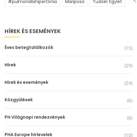
#pulmonálishipertónia
Mariposa
Tüdőér Egylet
HÍREK ÉS ESEMÉNYEK
Éves betegtalálkozók
(15)
Hírek
(29)
Hírek és események
(24)
Közgyűlések
(6)
PH Világnapi rendezvények
(6)
PHA Europe hírlevelek
(10)