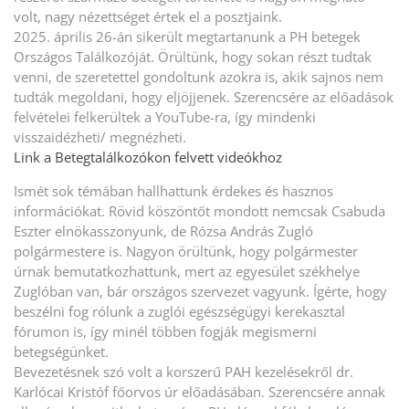
volt, nagy nézettséget értek el a posztjaink.
2025. április 26-án sikerült megtartanunk a PH betegek
Országos Találkozóját. Örültünk, hogy sokan részt tudtak
venni, de szeretettel gondoltunk azokra is, akik sajnos nem
tudták megoldani, hogy eljöjjenek. Szerencsére az előadások
felvételei felkerültek a YouTube-ra, így mindenki
visszaidézheti/ megnézheti.
Link a Betegtalálkozókon felvett videókhoz
Ismét sok témában hallhattunk érdekes és hasznos
információkat. Rövid köszöntőt mondott nemcsak Csabuda
Eszter elnökasszonyunk, de Rózsa András Zugló
polgármestere is. Nagyon örültünk, hogy polgármester
úrnak bemutatkozhattunk, mert az egyesület székhelye
Zuglóban van, bár országos szervezet vagyunk. Ígérte, hogy
beszélni fog rólunk a zuglói egészségügyi kerekasztal
fórumon is, így minél többen fogják megismerni
betegségünket.
Bevezetésnek szó volt a korszerű PAH kezelésekről dr.
Karlócai Kristóf főorvos úr előadásában. Szerencsére annak