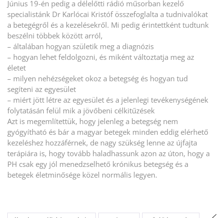
Június 19-én pedig a délelőtti rádió műsorban kezelő
specialistánk Dr Karlócai Kristóf összefoglalta a tudnivalókat
a betegégről és a kezelésekről. Mi pedig érintettként tudtunk
beszélni többek között arról,
– általában hogyan születik meg a diagnózis
– hogyan lehet feldolgozni, és miként változtatja meg az
életet
– milyen nehézségeket okoz a betegség és hogyan tud
segíteni az egyesület
– miért jött létre az egyesület és a jelenlegi tevékenységének
folytatásán felül mik a jövőbeni célkitűzések
Azt is megemlítettük, hogy jelenleg a betegség nem
gyógyítható és bár a magyar betegek minden eddig elérhető
kezeléshez hozzáférnek, de nagy szükség lenne az újfajta
terápiára is, hogy tovább haladhassunk azon az úton, hogy a
PH csak egy jól menedzselhető krónikus betegség és a
betegek életminősége közel normális legyen.