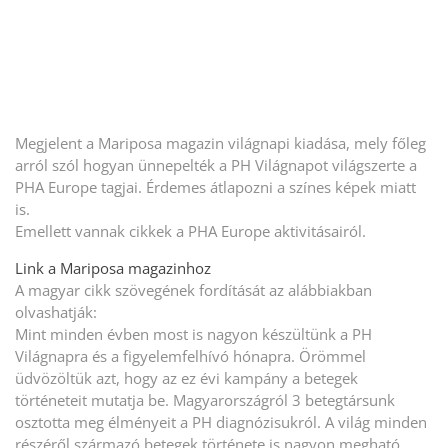
Megjelent a Mariposa magazin világnapi kiadása, mely főleg
arról szól hogyan ünnepelték a PH Világnapot világszerte a
PHA Europe tagjai. Érdemes átlapozni a színes képek miatt
is.
Emellett vannak cikkek a PHA Europe aktivitásairól.
Link a Mariposa magazinhoz
A magyar cikk szövegének fordítását az alábbiakban
olvashatják:
Mint minden évben most is nagyon készültünk a PH
Világnapra és a figyelemfelhívó hónapra. Örömmel
üdvözöltük azt, hogy az ez évi kampány a betegek
történeteit mutatja be. Magyarországról 3 betegtársunk
osztotta meg élményeit a PH diagnózisukról. A világ minden
részéről származó betegek története is nagyon megható