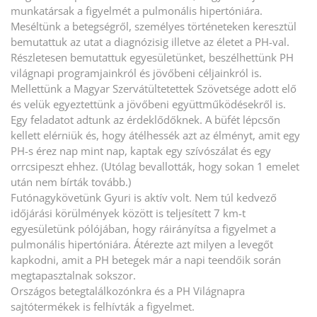
munkatársak a figyelmét a pulmonális hipertóniára.
Meséltünk a betegségről, személyes történeteken keresztül
bemutattuk az utat a diagnózisig illetve az életet a PH-val.
Részletesen bemutattuk egyesületünket, beszélhettünk PH
világnapi programjainkról és jövőbeni céljainkról is.
Mellettünk a Magyar Szervátültetettek Szövetsége adott elő
és velük egyeztettünk a jövőbeni együttműködésekről is.
Egy feladatot adtunk az érdeklődőknek. A büfét lépcsőn
kellett elérniük és, hogy átélhessék azt az élményt, amit egy
PH-s érez nap mint nap, kaptak egy szívószálat és egy
orrcsipeszt ehhez. (Utólag bevallották, hogy sokan 1 emelet
után nem bírták tovább.)
Futónagykövetünk Gyuri is aktív volt. Nem túl kedvező
időjárási körülmények között is teljesített 7 km-t
egyesületünk pólójában, hogy ráirányítsa a figyelmet a
pulmonális hipertóniára. Átérezte azt milyen a levegőt
kapkodni, amit a PH betegek már a napi teendőik során
megtapasztalnak sokszor.
Országos betegtalálkozónkra és a PH Világnapra
sajtótermékek is felhívták a figyelmet.