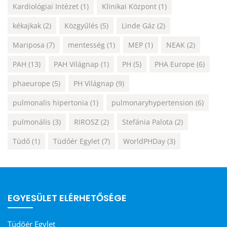
Kardiológiai Intézet
(1)
Klinikai Központ
(1)
kékajkak
(2)
Közgyűlés
(5)
Linde Gáz
(2)
Mariposa
(7)
mentesség
(1)
MEP
(1)
NEAK
(2)
PAH
(13)
PAH Világnap
(1)
PH
(5)
PHA Europe
(6)
phaeurope
(5)
PH Világnap
(9)
pulmonalis hipertonia
(1)
pulmonaryhypertension
(6)
pulmonális
(3)
RIROSZ
(2)
Stefánia Palota
(2)
Tüdő
(1)
Tüdőér Egylet
(7)
WorldPHDay
(3)
EGYESÜLET ELÉRHETŐSÉGE
Tüdőér Egylet