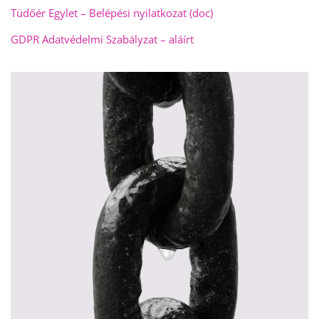
Tüdőér Egylet – Belépési nyilatkozat (doc)
GDPR Adatvédelmi Szabályzat – aláírt