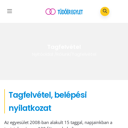
Tagfelvétel
Nyitóoldal
/
Rólunk
/
Tagfelvétel
Tagfelvétel, belépési
nyilatkozat
Az egyesület 2008-ban alakult 15 taggal, napjainkban a