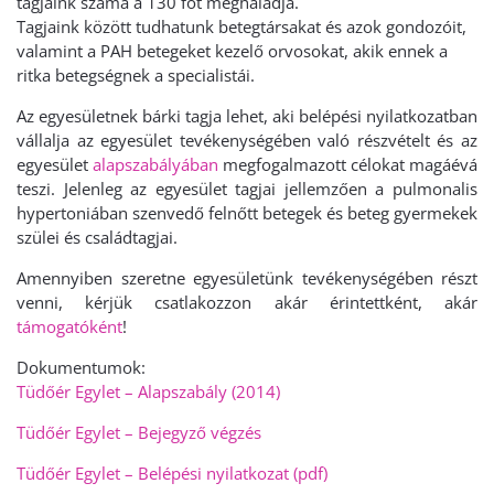
tagjaink száma a 130 főt meghaladja.
Tagjaink között tudhatunk betegtársakat és azok gondozóit,
valamint a PAH betegeket kezelő orvosokat, akik ennek a
ritka betegségnek a specialistái.
Az egyesületnek bárki tagja lehet, aki belépési nyilatkozatban
vállalja az egyesület tevékenységében való részvételt és az
egyesület
alapszabályában
megfogalmazott célokat magáévá
teszi. Jelenleg az egyesület tagjai jellemzően a pulmonalis
hypertoniában szenvedő felnőtt betegek és beteg gyermekek
szülei és családtagjai.
Amennyiben szeretne egyesületünk tevékenységében részt
venni, kérjük csatlakozzon akár érintettként, akár
támogatóként
!
Dokumentumok:
Tüdőér Egylet – Alapszabály (2014)
Tüdőér Egylet – Bejegyző végzés
Tüdőér Egylet – Belépési nyilatkozat (pdf)