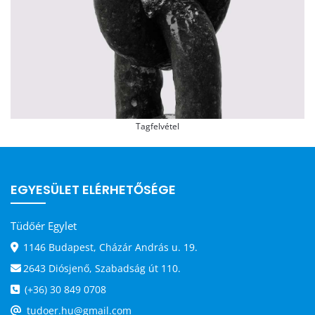
Tagfelvétel
EGYESÜLET ELÉRHETŐSÉGE
Tüdőér Egylet
1146 Budapest, Cházár András u. 19.
2643 Diósjenő, Szabadság út 110.
(+36) 30 849 0708
tudoer.hu@gmail.com