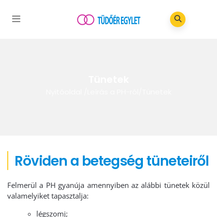
Tünetek
Nyitóoldal
/
Leírás a PH-ról
/
Tünetek
Röviden a betegség tüneteiről
Felmerül a PH gyanúja amennyiben az alábbi tünetek közül
valamelyiket tapasztalja:
légszomj;