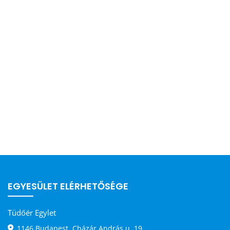
EGYESÜLET ELÉRHETŐSÉGE
Tüdőér Egylet
1146 Budapest, Cházár András u. 19.