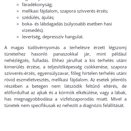
fáradékonyság;
mellkasi fájdalom, szapora szívverés érzés;
szédülés, ájulás;
boka- és lábdagadás (súlyosabb esetben hasi
vizesedés);
levertség, depresszív hangulat.
A magas tüdővérnyomás a terhelésre érzett légszomj
tüneteihez hasonló panaszokkal jár, mint például
nehézlégzés, fulladás. Ehhez járulhat a kis terhelés utáni
kimerülés érzése, a teljesítőképesség csökkenése, szapora
szívverés-érzés, egyensúlyzavar, főleg hirtelen terhelés utáni
rövid eszméletvesztés, mellkasi fájdalom. Az esetek jelentős
részében a betegen nem látszódik feltűnő eltérés, de
előfordulhat az ajkak és a körmök elkékülése, vagy a lábak,
has megnagyobbodása a vízfelszaporodás miatt. Mivel a
tünetek nem specifikusak ez nehezíti a diagnózis felállítását.