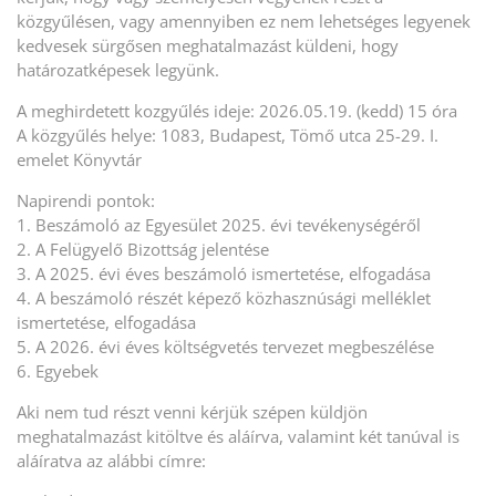
közgyűlésen, vagy amennyiben ez nem lehetséges legyenek
kedvesek sürgősen meghatalmazást küldeni, hogy
határozatképesek legyünk.
A meghirdetett kozgyűlés ideje: 2026.05.19. (kedd) 15 óra
A közgyűlés helye: 1083, Budapest, Tömő utca 25-29. I.
emelet Könyvtár
Napirendi pontok:
1. Beszámoló az Egyesület 2025. évi tevékenységéről
2. A Felügyelő Bizottság jelentése
3. A 2025. évi éves beszámoló ismertetése, elfogadása
4. A beszámoló részét képező közhasznúsági melléklet
ismertetése, elfogadása
5. A 2026. évi éves költségvetés tervezet megbeszélése
6. Egyebek
Aki nem tud részt venni kérjük szépen küldjön
meghatalmazást kitöltve és aláírva, valamint két tanúval is
aláíratva az alábbi címre: