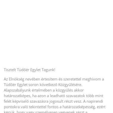
Tisztelt Tüdőér Egylet Tagunk!
Az Elnökség nevében értesítem és szeretettel meghívom a
Tüdőér Egylet soron következő Közgyűlésére.
Alapszabályunk értelmében a közgyűlés akkor
határozatképes, ha azon a leadható szavazatok több mint
felét képviselő szavazásra jogosult részt vesz. A napirendi
pontokra való tekintettel fontos a határozatképesség, ezért
kérjük, hogy vagy személyesen vegyenek részt a