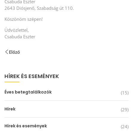
Csabuda Eszter
2643 Diósjenő, Szabadság út 110.
Köszönöm szépen!
Üdvözlettel,
Csabuda Eszter
Előző
HÍREK ÉS ESEMÉNYEK
Éves betegtalálkozók
(15)
Hírek
(29)
Hírek és események
(24)