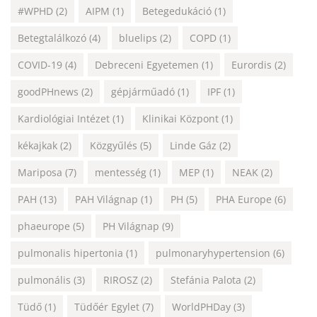
#WPHD
(2)
AIPM
(1)
Betegedukáció
(1)
Betegtalálkozó
(4)
bluelips
(2)
COPD
(1)
COVID-19
(4)
Debreceni Egyetemen
(1)
Eurordis
(2)
goodPHnews
(2)
gépjárműadó
(1)
IPF
(1)
Kardiológiai Intézet
(1)
Klinikai Központ
(1)
kékajkak
(2)
Közgyűlés
(5)
Linde Gáz
(2)
Mariposa
(7)
mentesség
(1)
MEP
(1)
NEAK
(2)
PAH
(13)
PAH Világnap
(1)
PH
(5)
PHA Europe
(6)
phaeurope
(5)
PH Világnap
(9)
pulmonalis hipertonia
(1)
pulmonaryhypertension
(6)
pulmonális
(3)
RIROSZ
(2)
Stefánia Palota
(2)
Tüdő
(1)
Tüdőér Egylet
(7)
WorldPHDay
(3)