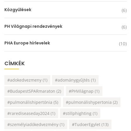
Közgyűlések
(6)
PH Világnapi rendezvények
(6)
PHA Europe hírlevelek
(10)
CÍMKÉK
#adokedvezmeny
(1)
#adománygyűjtés
(1)
#BudapestSPARmaraton
(2)
#PHVilágnap
(1)
#pulmonálishipertónia
(5)
#pulmonálishypertonia
(2)
#rarediseaseday2024
(1)
#stillphighting
(1)
#személyiadókedvezmény
(1)
#TudoerEgylet
(13)