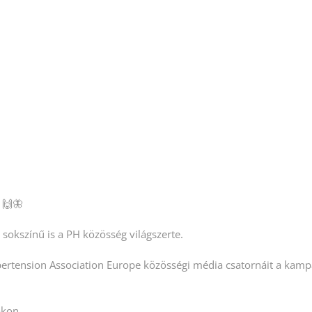
 🙌🦋
sokszínű is a PH közösség világszerte.
pertension Association Europe közösségi média csatornáit a kam
akon