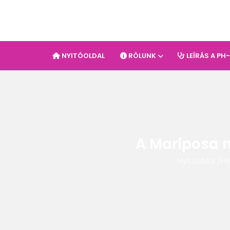
NYITÓOLDAL
RÓLUNK
LEÍRÁS A PH
A Mariposa 
Nyitóoldal
/
Hí