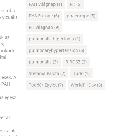
PAH Világnap
(1)
PH
(5)
en több
PHA Europe
(6)
phaeurope
(5)
 vizuális
PH Világnap
(9)
uk az
pulmonalis hipertonia
(1)
kre
 működni
pulmonaryhypertension
(6)
ltal
pulmonális
(3)
RIROSZ
(2)
Stefánia Palota
(2)
Tüdő
(1)
lések. A
a PAH
Tüdőér Egylet
(7)
WorldPHDay
(3)
az egész
yet az
sztalait