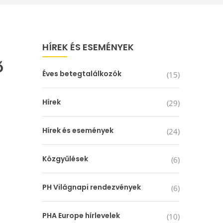
HÍREK ÉS ESEMÉNYEK
ő
Éves betegtalálkozók
(15)
Hírek
(29)
Hírek és események
(24)
Közgyűlések
(6)
PH Világnapi rendezvények
(6)
PHA Europe hírlevelek
(10)