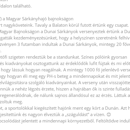
dalon található.
 PH”) a Magyar Sárkányhajó bajnokságon
 nagyköveteink. Tavaly a Balaton körül futott értünk egy csapat.
ó Magyar Bajnokságon a Dunai Sárkányok versenyeztek értünk a Du
gatták kezdeményezésünket, hogy a helyszínen szeretnénk felhív
ezvényen 3 futamban indultak a Dunai Sárkányok, mintegy 20 főve
.
tőfi szigeten rendeztük be a standunkat. Színes pólóink gyorsan
 és kiadványokat osztogattunk az érdeklődők lufit fújtak és mi előt
t, hogy lássuk hogyan reagálnak. A mintegy 1000 fő jelenlévő ver
hogy hogyan éli meg egy PH-s beteg a mindennapokat és mit jelent
világosításra szolgáló kiadványainkat. A verseny után visszajötte
ük a nehéz légzés érzete, hiszen a hajrában ők is szinte fulladá
regenerálódnak, de nálunk sajnos állandósul ez az érzés. Láttuk 
zoltuk meg.
t, a sportolókkal kiegészített hajónk ment egy kört a Dunán. Azt
jesítettünk és nagyon élveztük a „száguldást” a vízen. 😊
apcsolódást jelentett a mindennapi környezetből. Feltöltődve indu