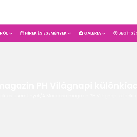
-RÓL
HÍREK ÉS ESEMÉNYEK
GALÉRIA
SEGÍTSÉ
magazin PH Világnapi különkiad
rek és események
/
A Mariposa magazin PH Világnapi különki