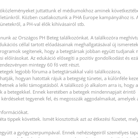
ajtóközleményeket juttattunk el médiumokhoz aminek következtéb
esületünkről. Közben csatlakoztunk a PHA Europe kampányához is. A
netekről, a PH-val élők kihívásairól stb.
nunk az Országos PH Beteg találkozónkat. A találkozóra meghívt
kációs céllal tartott előadásainak meghallgatásával új ismerete
g programok segítenek, hogy a betegtársak jobban együtt tudjanak
 előírásokat. Az edukáció elősegíti a pozitív gondolkodást és ezá
rendezvényen mintegy 60 fő vett részt.
etegek legjobb fóruma a betegtársakkal való találkozásra,
hatják, hogyan hatottak rájuk a betegség tünetei, a különféle keze
hetnek a lelki támogatásból. A találkozó jó alkalom arra is, hogy 
ak a betegekkel. Ennek keretében a betegek mindennapjait érintő
 kérdéseket tegyenek fel, és megosszák aggodalmaikat, amelyek 
nformációkat.
éta tippek követtek. Ismét kiosztottuk azt az étkezési füzetet, mel
együtt a gyógyszerpumpával. Ennek nehézségeiről személyes tapa