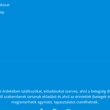
atkozat
kép
ai érdekében találkozókat, előadásokat szervez, ahol a betegség d
ől szakemberek tartanak előadást és ahol az érintettek (betegek 
megismerhetik egymást, tapasztalatot cserélhetnek.