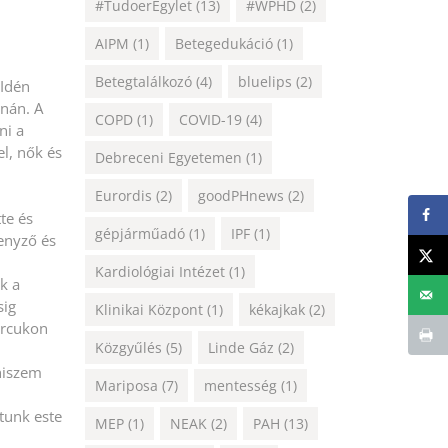
#TudoerEgylet
(13)
#WPHD
(2)
AIPM
(1)
Betegedukáció
(1)
Betegtalálkozó
(4)
bluelips
(2)
 Idén
nán. A
COPD
(1)
COVID-19
(4)
ni a
l, nők és
Debreceni Egyetemen
(1)
Eurordis
(2)
goodPHnews
(2)
te és
gépjárműadó
(1)
IPF
(1)
senyző és
Kardiológiai Intézet
(1)
k a
sig
Klinikai Központ
(1)
kékajkak
(2)
arcukon
Közgyűlés
(5)
Linde Gáz
(2)
 hiszem
Mariposa
(7)
mentesség
(1)
ltunk este
MEP
(1)
NEAK
(2)
PAH
(13)