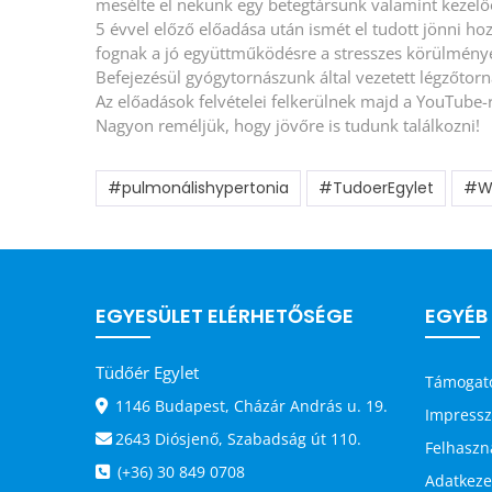
mesélte el nekünk egy betegtársunk valamint kezelőo
5 évvel előző előadása után ismét el tudott jönni ho
fognak a jó együttműködésre a stresszes körülménye
Befejezésül gyógytornászunk által vezetett légzőtorn
Az előadások felvételei felkerülnek majd a YouTube-
Nagyon reméljük, hogy jövőre is tudunk találkozni!
#pulmonálishypertonia
#TudoerEgylet
#W
EGYESÜLET ELÉRHETŐSÉGE
EGYÉB
Tüdőér Egylet
Támogat
1146 Budapest, Cházár András u. 19.
Impress
2643 Diósjenő, Szabadság út 110.
Felhaszná
(+36) 30 849 0708
Adatkezel