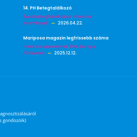
14. PH Betegtalálkozó
Éves betegtalálkozók
,
Hírek és
események
2026.04.22.
Mariposa magazin legfrissebb száma
Hírek és események
,
PHA Europe
hírlevelek
2025.12.12.
iagnosztizálásáról
és gondozóik)