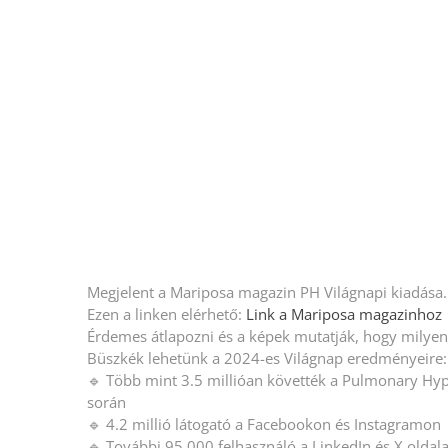
Megjelent a Mariposa magazin PH Világnapi kiadása.
Ezen a linken elérhető:
Link a Mariposa magazinhoz
Érdemes átlapozni és a képek mutatják, hogy milyen 
Büszkék lehetünk a 2024-es Világnap eredményeire:
🔹 Több mint 3.5 millióan követték a Pulmonary Hy
során
🔹 4.2 millió látogató a Facebookon és Instagramon
🔹 További 95,000 felhasználó a LinkedIn és X oldal