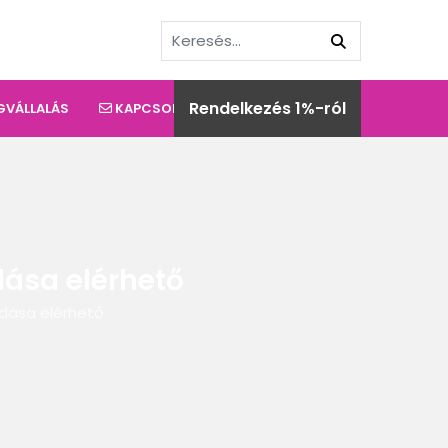
Rendelkezés 1%-ról
GVÁLLALÁS
KAPCSOLAT
ása elérhető
adása elérhető