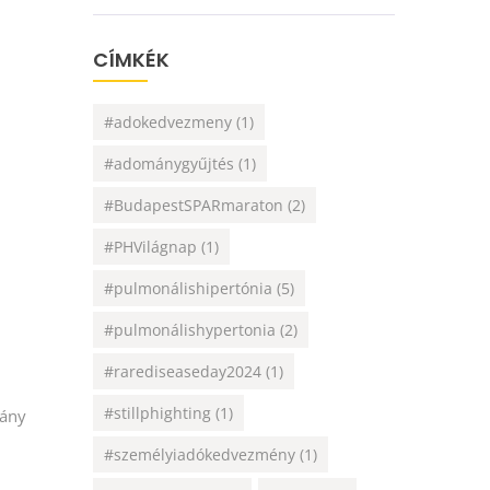
CÍMKÉK
#adokedvezmeny
(1)
#adománygyűjtés
(1)
#BudapestSPARmaraton
(2)
#PHVilágnap
(1)
#pulmonálishipertónia
(5)
#pulmonálishypertonia
(2)
#rarediseaseday2024
(1)
#stillphighting
(1)
pány
#személyiadókedvezmény
(1)