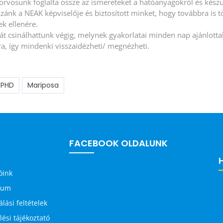
rvosunk foglalta össze az ismereteket a hatóanyagokról és készü
zzánk a NEAK képviselője és biztosított minket, hogy továbbra is 
k ellenére.
át csinálhattunk végig, melynek gyakorlatai minden nap ajánlotta
ra, így mindenki visszaidézheti/ megnézheti.
PHD
Mariposa
FACEBOOK OLDALUNK
óink
zum
lási feltételek
ési tájékoztató