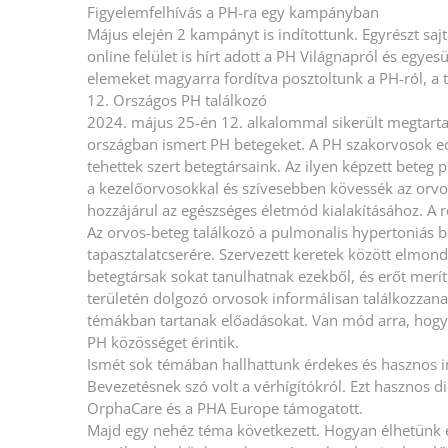
Figyelemfelhívás a PH-ra egy kampányban
Május elején 2 kampányt is indítottunk. Egyrészt s
online felület is hírt adott a PH Világnapról és egy
elemeket magyarra fordítva posztoltunk a PH-ról, a tü
12. Országos PH találkozó
2024. május 25-én 12. alkalommal sikerült megtarta
országban ismert PH betegeket. A PH szakorvosok edu
tehettek szert betegtársaink. Az ilyen képzett bete
a kezelőorvosokkal és szívesebben kövessék az orvosi
hozzájárul az egészséges életmód kialakításához. A 
Az orvos-beteg találkozó a pulmonalis hypertoniás b
tapasztalatcserére. Szervezett keretek között elmond
betegtársak sokat tanulhatnak ezekből, és erőt merít
területén dolgozó orvosok informálisan találkozzan
témákban tartanak előadásokat. Van mód arra, hogy
PH közösséget érintik.
Ismét sok témában hallhattunk érdekes és hasznos i
Bevezetésnek szó volt a vérhígítókról. Ezt hasznos di
OrphaCare és a PHA Europe támogatott.
Majd egy nehéz téma következett. Hogyan élhetünk 