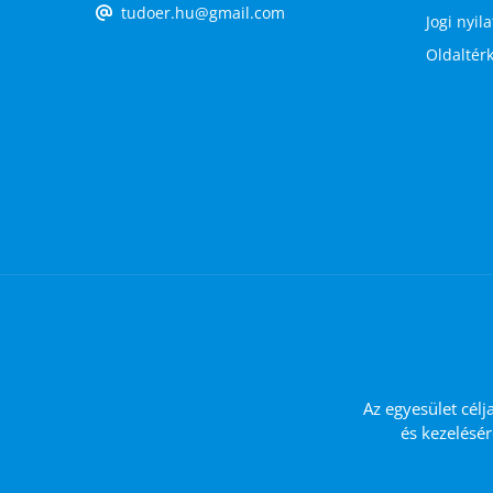
tudoer.hu@gmail.com
Jogi nyil
Oldaltér
Az egyesület célj
és kezelésér