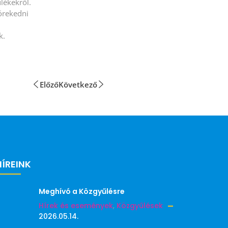
lékekről.
törekedni
k.
Előző
Következő
HÍREINK
Meghívó a Közgyűlésre
Hírek és események
,
Közgyűlések
2026.05.14.