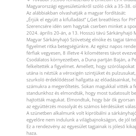
Magyarországi egyesületünkről szóló cikk a 35-38. ol
Az alábbiakban olvashatják a magyar fordítását:
„Érjük el együtt a kifulladást” („Get breathless for
Szerencsére idén sem hagytak cserben minket a sport
2024. április 20-án, a 13. Hosszú távú Sárkányhaj
Magyar Sárkányhajó Szövetség elnöke és tagjai támo
figyelmet ritka betegségünkre. Az egész napos rend
férfiak vegyesen, 8 illetve 4 kilométeres távot evezve
Csodálatos környezetben, a Duna partján Baján, a Pe
felkeltették a figyelmet. Amellett, hogy szórólapokat
utána is néztük a véroxigén szintjüket és pulzusuka
szurkoló érdeklődéssel hallgatta az előadásainkat, 
számukra a megerőltetés. Sokan magukkal vitték a fel
standunkhoz és elmondták, hogy most tudatosult benn
hajtották magukat. Elmondtuk, hogy bár ők gyorsan 
az együttérzés mosolyát és számos kérdésüket válas
A szünetben alkalmunk volt kipróbálni a sárkányhajó
egyelőre nem indulunk a világbajnokságon, de jól tel
Ez a rendezvény az egyesület tagjainak is jóleső kik
haza.