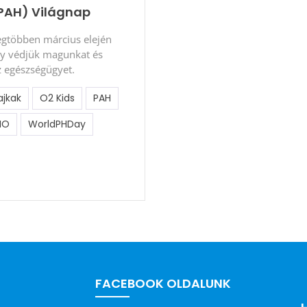
(PAH) Világnap
Legtöbben március elején
gy védjük magunkat és
 egészségügyet.
ajkak
O2 Kids
PAH
HO
WorldPHDay
FACEBOOK OLDALUNK