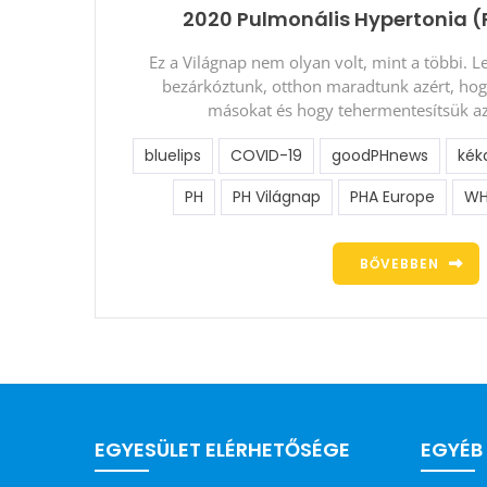
2020 Pulmonális Hypertonia 
Ez a Világnap nem olyan volt, mint a többi. 
bezárkóztunk, otthon maradtunk azért, ho
másokat és hogy tehermentesítsük az
bluelips
COVID-19
goodPHnews
kék
PH
PH Világnap
PHA Europe
W
BŐVEBBEN
EGYESÜLET ELÉRHETŐSÉGE
EGYÉB