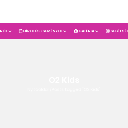
-RÓL
HÍREK ÉS ESEMÉNYEK
GALÉRIA
SEGÍTSÉ
O2 Kids
Nyitóoldal
/
Posts tagged "O2 Kids"