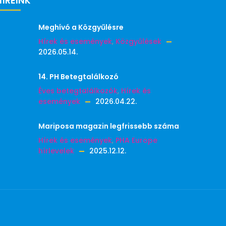
HÍREINK
Meghívó a Közgyűlésre
Hírek és események
,
Közgyűlések
2026.05.14.
14. PH Betegtalálkozó
Éves betegtalálkozók
,
Hírek és
események
2026.04.22.
Mariposa magazin legfrissebb száma
Hírek és események
,
PHA Europe
hírlevelek
2025.12.12.