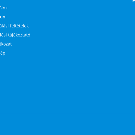
óink
zum
lási feltételek
ési tájékoztató
atkozat
kép