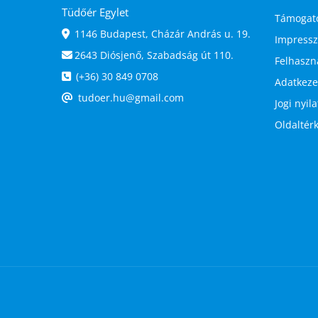
Tüdőér Egylet
Támogat
1146 Budapest, Cházár András u. 19.
Impress
2643 Diósjenő, Szabadság út 110.
Felhaszná
(+36) 30 849 0708
Adatkezel
tudoer.hu@gmail.com
Jogi nyil
Oldaltér