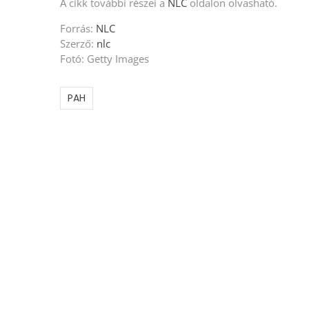
A cikk további részei a
NLC
oldalon olvasható.
Forrás:
NLC
Szerző:
nlc
Fotó: Getty Images
PAH