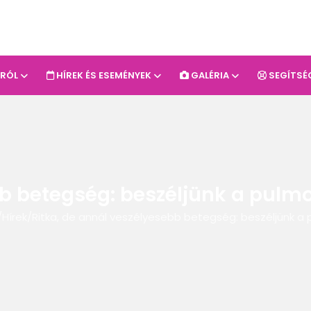
-RÓL
HÍREK ÉS ESEMÉNYEK
GALÉRIA
SEGÍTSÉ
b betegség: beszéljünk a pulmon
/
Hírek
/
Ritka, de annál veszélyesebb betegség: beszéljünk a pu