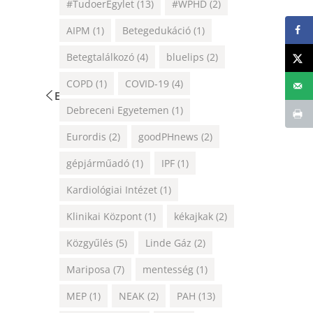
#TudoerEgylet
(13)
#WPHD
(2)
AIPM
(1)
Betegedukáció
(1)
Betegtalálkozó
(4)
bluelips
(2)
COPD
(1)
COVID-19
(4)
Előző
Következő
Debreceni Egyetemen
(1)
Eurordis
(2)
goodPHnews
(2)
gépjárműadó
(1)
IPF
(1)
Kardiológiai Intézet
(1)
Klinikai Központ
(1)
kékajkak
(2)
Közgyűlés
(5)
Linde Gáz
(2)
Mariposa
(7)
mentesség
(1)
MEP
(1)
NEAK
(2)
PAH
(13)