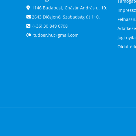
Támogat
1146 Budapest, Cházár András u. 19.
Impress
2643 Diósjenő, Szabadság út 110.
Felhaszná
(+36) 30 849 0708
Adatkezel
tudoer.hu@gmail.com
Jogi nyil
Oldaltér