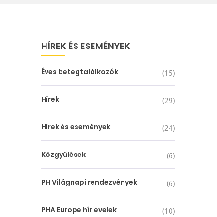
HÍREK ÉS ESEMÉNYEK
Éves betegtalálkozók
(15)
Hírek
(29)
Hírek és események
(24)
Közgyűlések
(6)
PH Világnapi rendezvények
(6)
PHA Europe hírlevelek
(10)