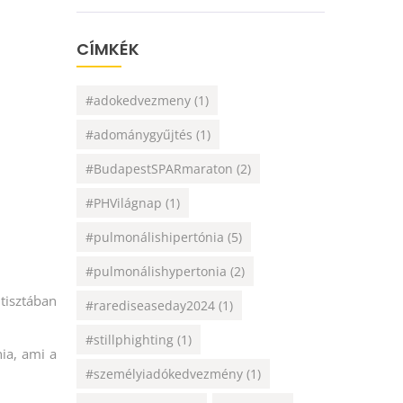
CÍMKÉK
#adokedvezmeny
(1)
#adománygyűjtés
(1)
#BudapestSPARmaraton
(2)
#PHVilágnap
(1)
#pulmonálishipertónia
(5)
#pulmonálishypertonia
(2)
tisztában
#rarediseaseday2024
(1)
#stillphighting
(1)
ia, ami a
#személyiadókedvezmény
(1)