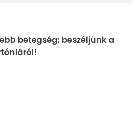
sebb betegség: beszéljünk a
tóniáról!