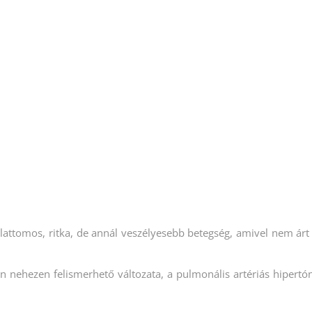
lattomos, ritka, de annál veszélyesebb betegség, amivel nem árt 
nehezen felismerhető változata, a pulmonális artériás hipertón