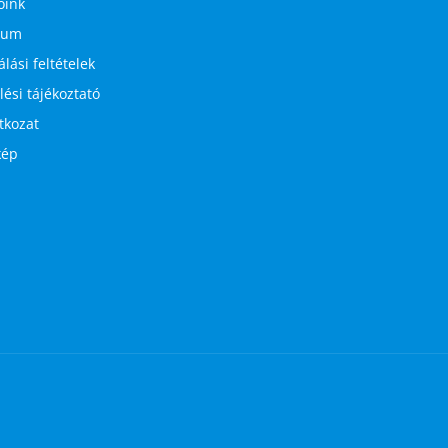
óink
zum
lási feltételek
ési tájékoztató
atkozat
kép