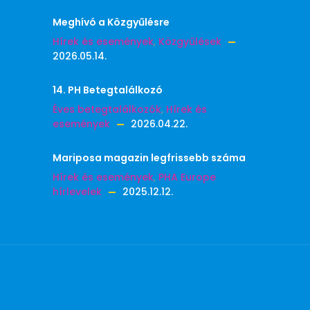
Meghívó a Közgyűlésre
Hírek és események
,
Közgyűlések
2026.05.14.
14. PH Betegtalálkozó
Éves betegtalálkozók
,
Hírek és
események
2026.04.22.
Mariposa magazin legfrissebb száma
Hírek és események
,
PHA Europe
hírlevelek
2025.12.12.