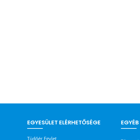
EGYESÜLET ELÉRHETŐSÉGE
EGYÉB
Tüdőér Egylet