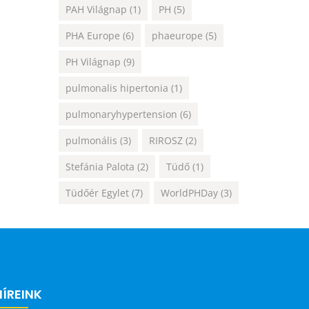
PAH Világnap
(1)
PH
(5)
PHA Europe
(6)
phaeurope
(5)
PH Világnap
(9)
pulmonalis hipertonia
(1)
pulmonaryhypertension
(6)
pulmonális
(3)
RIROSZ
(2)
Stefánia Palota
(2)
Tüdő
(1)
Tüdőér Egylet
(7)
WorldPHDay
(3)
HÍREINK