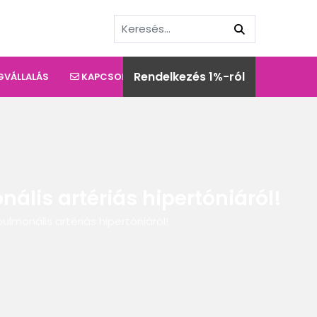
Rendelkezés 1%-ról
GVÁLLALÁS
KAPCSOLAT
ális artériás hipertóniáról!
lmonális artériás hipertóniáról!