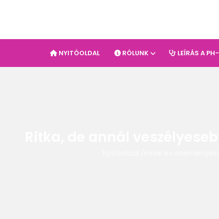
NYITÓOLDAL
RÓLUNK
LEÍRÁS A PH
Ritka, de annál veszélyeseb
Nyitóoldal
/
Hírek és események