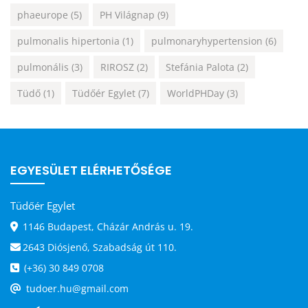
phaeurope
(5)
PH Világnap
(9)
pulmonalis hipertonia
(1)
pulmonaryhypertension
(6)
pulmonális
(3)
RIROSZ
(2)
Stefánia Palota
(2)
Tüdő
(1)
Tüdőér Egylet
(7)
WorldPHDay
(3)
EGYESÜLET ELÉRHETŐSÉGE
Tüdőér Egylet
1146 Budapest, Cházár András u. 19.
2643 Diósjenő, Szabadság út 110.
(+36) 30 849 0708
tudoer.hu@gmail.com