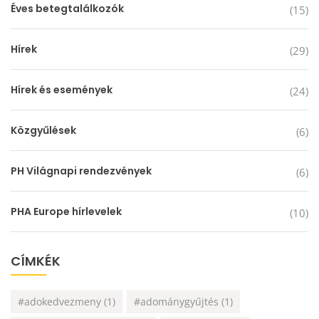
Éves betegtalálkozók
(15)
Hírek
(29)
Hírek és események
(24)
Közgyűlések
(6)
PH Világnapi rendezvények
(6)
PHA Europe hírlevelek
(10)
CÍMKÉK
#adokedvezmeny
(1)
#adománygyűjtés
(1)