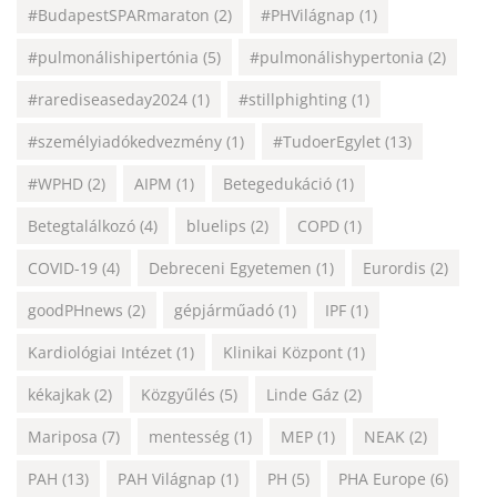
#BudapestSPARmaraton
(2)
#PHVilágnap
(1)
#pulmonálishipertónia
(5)
#pulmonálishypertonia
(2)
#rarediseaseday2024
(1)
#stillphighting
(1)
#személyiadókedvezmény
(1)
#TudoerEgylet
(13)
#WPHD
(2)
AIPM
(1)
Betegedukáció
(1)
Betegtalálkozó
(4)
bluelips
(2)
COPD
(1)
COVID-19
(4)
Debreceni Egyetemen
(1)
Eurordis
(2)
goodPHnews
(2)
gépjárműadó
(1)
IPF
(1)
Kardiológiai Intézet
(1)
Klinikai Központ
(1)
kékajkak
(2)
Közgyűlés
(5)
Linde Gáz
(2)
Mariposa
(7)
mentesség
(1)
MEP
(1)
NEAK
(2)
PAH
(13)
PAH Világnap
(1)
PH
(5)
PHA Europe
(6)