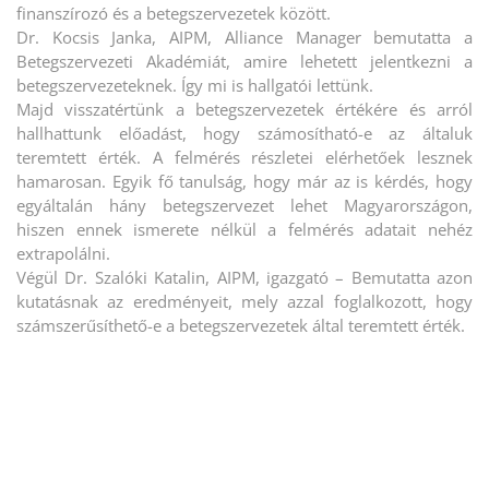
finanszírozó és a betegszervezetek között.
Dr. Kocsis Janka, AIPM, Alliance Manager bemutatta a
Betegszervezeti Akadémiát, amire lehetett jelentkezni a
betegszervezeteknek. Így mi is hallgatói lettünk.
Majd visszatértünk a betegszervezetek értékére és arról
hallhattunk előadást, hogy számosítható-e az általuk
teremtett érték. A felmérés részletei elérhetőek lesznek
hamarosan. Egyik fő tanulság, hogy már az is kérdés, hogy
egyáltalán hány betegszervezet lehet Magyarországon,
hiszen ennek ismerete nélkül a felmérés adatait nehéz
extrapolálni.
Végül Dr. Szalóki Katalin, AIPM, igazgató – Bemutatta azon
kutatásnak az eredményeit, mely azzal foglalkozott, hogy
számszerűsíthető-e a betegszervezetek által teremtett érték.