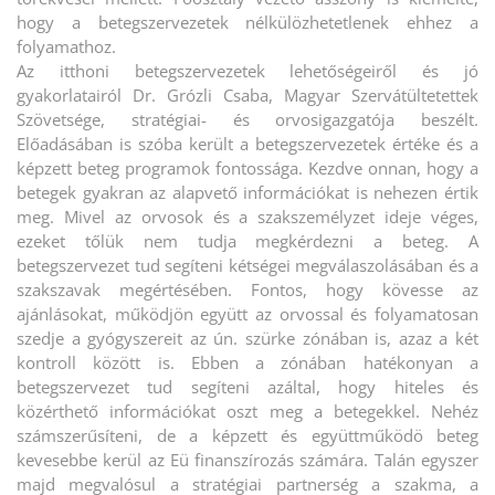
hogy a betegszervezetek nélkülözhetetlenek ehhez a
folyamathoz.
Az itthoni betegszervezetek lehetőségeiről és jó
gyakorlatairól Dr. Grózli Csaba, Magyar Szervátültetettek
Szövetsége, stratégiai- és orvosigazgatója beszélt.
Előadásában is szóba került a betegszervezetek értéke és a
képzett beteg programok fontossága. Kezdve onnan, hogy a
betegek gyakran az alapvető információkat is nehezen értik
meg. Mivel az orvosok és a szakszemélyzet ideje véges,
ezeket tőlük nem tudja megkérdezni a beteg. A
betegszervezet tud segíteni kétségei megválaszolásában és a
szakszavak megértésében. Fontos, hogy kövesse az
ajánlásokat, működjön együtt az orvossal és folyamatosan
szedje a gyógyszereit az ún. szürke zónában is, azaz a két
kontroll között is. Ebben a zónában hatékonyan a
betegszervezet tud segíteni azáltal, hogy hiteles és
közérthető információkat oszt meg a betegekkel. Nehéz
számszerűsíteni, de a képzett és együttműködö beteg
kevesebbe kerül az Eü finanszírozás számára. Talán egyszer
majd megvalósul a stratégiai partnerség a szakma, a