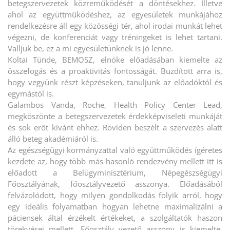
betegszervezetek közreműködését a döntésekhez. Illetve
ahol az együttműködéshez, az egyesületek munkájához
rendelkezésre áll egy közösségi tér, ahol irodai munkát lehet
végezni, de konferenciát vagy tréningeket is lehet tartani.
Valljuk be, ez a mi egyesületünknek is jó lenne.
Koltai Tünde, BEMOSZ, elnöke előadásában kiemelte az
összefogás és a proaktivitás fontosságát. Buzdított arra is,
hogy vegyünk részt képzéseken, tanuljunk az előadóktól és
egymástól is.
Galambos Vanda, Roche, Health Policy Center Lead,
megköszönte a betegszervezetek érdekképviseleti munkáját
és sok erőt kívánt ehhez. Röviden beszélt a szervezés alatt
álló beteg akadémiáról is.
Az egészségügyi kormányzattal való együttműködés ígéretes
kezdete az, hogy több más hasonló rendezvény mellett itt is
előadott a Belügyminisztérium, Népegészségügyi
Főosztályának, főosztályvezető asszonya. Előadásából
felvázolódott, hogy milyen gondolkodás folyik arról, hogy
egy ideális folyamatban hogyan lehetne maximalizálni a
páciensek által érzékelt értékeket, a szolgáltatók haszon
törekvései mellett. Főosztály vezető asszony is kiemelte,