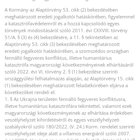
A Kormány az Alaptörvény 53. cikk (2) bekezdésében
meghatározott eredeti jogalkotói hatáskörében, figyelemmel
a katasztrófavédelemről és a hozzá kapcsolódó egyes
törvények módosításáról szóló 2011. évi CXXVIII. törvény
51/A. § (3) és (4) bekezdésére, a 11. § tekintetében az
Alaptörvény 53. cikk (3) bekezdésében meghatározott
eredeti jogalkotói hatáskörében, a szomszédos országban
fennálló fegyveres konfliktus, illetve humanitárius
katasztrófa magyarországi következményeinek elhárításáról
szóló 2022. évi VI. törvény 2. § (1) bekezdése szerinti
országgyűlési felhatalmazás alapján, az Alaptörvény 15. cikk
(1) bekezdésében meghatározott feladatkörében eljárva a
következőket rendeli el:
1. § Az Ukrajna területén fennálló fegyveres konfliktusra,
illetve humanitárius katasztrófára tekintettel, valamint ezek
magyarországi következményeinek az elhárítása érdekében
veszélyhelyzet kihirdetéséről és egyes veszélyhelyzeti
szabályokról szóló 180/2022. (V. 24.) Korm. rendelet szerinti
veszélyhelyzet ideje alatt a villamos energiáról szóló 2007.