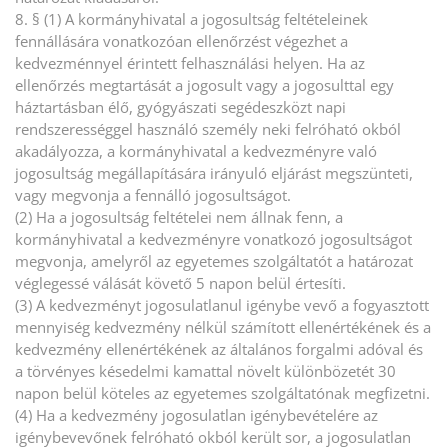
8. § (1) A kormányhivatal a jogosultság feltételeinek
fennállására vonatkozóan ellenőrzést végezhet a
kedvezménnyel érintett felhasználási helyen. Ha az
ellenőrzés megtartását a jogosult vagy a jogosulttal egy
háztartásban élő, gyógyászati segédeszközt napi
rendszerességgel használó személy neki felróható okból
akadályozza, a kormányhivatal a kedvezményre való
jogosultság megállapítására irányuló eljárást megszünteti,
vagy megvonja a fennálló jogosultságot.
(2) Ha a jogosultság feltételei nem állnak fenn, a
kormányhivatal a kedvezményre vonatkozó jogosultságot
megvonja, amelyről az egyetemes szolgáltatót a határozat
véglegessé válását követő 5 napon belül értesíti.
(3) A kedvezményt jogosulatlanul igénybe vevő a fogyasztott
mennyiség kedvezmény nélkül számított ellenértékének és a
kedvezmény ellenértékének az általános forgalmi adóval és
a törvényes késedelmi kamattal növelt különbözetét 30
napon belül köteles az egyetemes szolgáltatónak megfizetni.
(4) Ha a kedvezmény jogosulatlan igénybevételére az
igénybevevőnek felróható okból került sor, a jogosulatlan