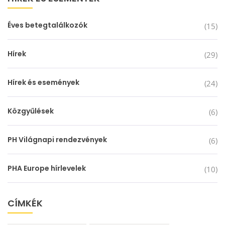
Éves betegtalálkozók
(15)
Hírek
(29)
Hírek és események
(24)
Közgyűlések
(6)
PH Világnapi rendezvények
(6)
PHA Europe hírlevelek
(10)
CÍMKÉK