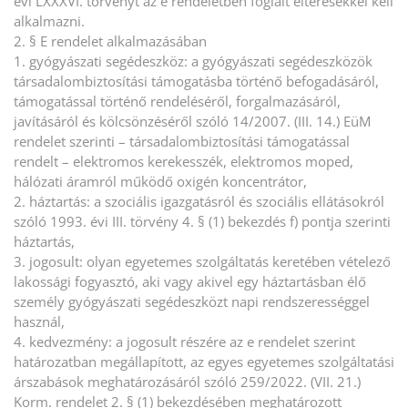
évi LXXXVI. törvényt az e rendeletben foglalt eltérésekkel kell
alkalmazni.
2. § E rendelet alkalmazásában
1. gyógyászati segédeszköz: a gyógyászati segédeszközök
társadalombiztosítási támogatásba történő befogadásáról,
támogatással történő rendeléséről, forgalmazásáról,
javításáról és kölcsönzéséről szóló 14/2007. (III. 14.) EüM
rendelet szerinti – társadalombiztosítási támogatással
rendelt – elektromos kerekesszék, elektromos moped,
hálózati áramról működő oxigén koncentrátor,
2. háztartás: a szociális igazgatásról és szociális ellátásokról
szóló 1993. évi III. törvény 4. § (1) bekezdés f) pontja szerinti
háztartás,
3. jogosult: olyan egyetemes szolgáltatás keretében vételező
lakossági fogyasztó, aki vagy akivel egy háztartásban élő
személy gyógyászati segédeszközt napi rendszerességgel
használ,
4. kedvezmény: a jogosult részére az e rendelet szerint
határozatban megállapított, az egyes egyetemes szolgáltatási
árszabások meghatározásáról szóló 259/2022. (VII. 21.)
Korm. rendelet 2. § (1) bekezdésében meghatározott