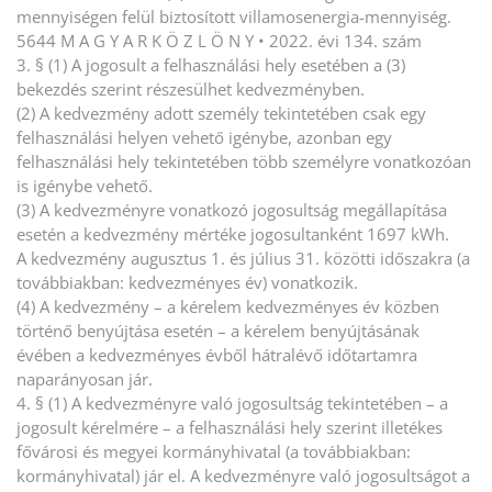
mennyiségen felül biztosított villamosenergia-mennyiség.
5644 M A G Y A R K Ö Z L Ö N Y • 2022. évi 134. szám
3. § (1) A jogosult a felhasználási hely esetében a (3)
bekezdés szerint részesülhet kedvezményben.
(2) A kedvezmény adott személy tekintetében csak egy
felhasználási helyen vehető igénybe, azonban egy
felhasználási hely tekintetében több személyre vonatkozóan
is igénybe vehető.
(3) A kedvezményre vonatkozó jogosultság megállapítása
esetén a kedvezmény mértéke jogosultanként 1697 kWh.
A kedvezmény augusztus 1. és július 31. közötti időszakra (a
továbbiakban: kedvezményes év) vonatkozik.
(4) A kedvezmény – a kérelem kedvezményes év közben
történő benyújtása esetén – a kérelem benyújtásának
évében a kedvezményes évből hátralévő időtartamra
naparányosan jár.
4. § (1) A kedvezményre való jogosultság tekintetében – a
jogosult kérelmére – a felhasználási hely szerint illetékes
fővárosi és megyei kormányhivatal (a továbbiakban:
kormányhivatal) jár el. A kedvezményre való jogosultságot a