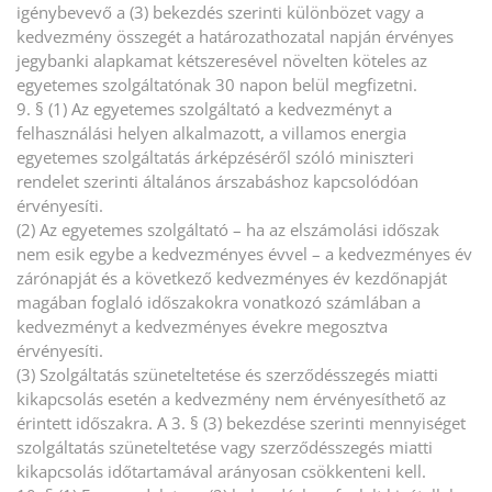
igénybevevő a (3) bekezdés szerinti különbözet vagy a
kedvezmény összegét a határozathozatal napján érvényes
jegybanki alapkamat kétszeresével növelten köteles az
egyetemes szolgáltatónak 30 napon belül megfizetni.
9. § (1) Az egyetemes szolgáltató a kedvezményt a
felhasználási helyen alkalmazott, a villamos energia
egyetemes szolgáltatás árképzéséről szóló miniszteri
rendelet szerinti általános árszabáshoz kapcsolódóan
érvényesíti.
(2) Az egyetemes szolgáltató – ha az elszámolási időszak
nem esik egybe a kedvezményes évvel – a kedvezményes év
zárónapját és a következő kedvezményes év kezdőnapját
magában foglaló időszakokra vonatkozó számlában a
kedvezményt a kedvezményes évekre megosztva
érvényesíti.
(3) Szolgáltatás szüneteltetése és szerződésszegés miatti
kikapcsolás esetén a kedvezmény nem érvényesíthető az
érintett időszakra. A 3. § (3) bekezdése szerinti mennyiséget
szolgáltatás szüneteltetése vagy szerződésszegés miatti
kikapcsolás időtartamával arányosan csökkenteni kell.