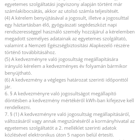
egyetemes szolgáltatási jogviszony alapján történt már
számlakibocsátás, akkor az utolsó számla teljesítését.
(4) A kérelem benyújtásával a jogosult, illetve a jogosulttal
egy háztartásban élő, gyógyászati segédeszközt napi
rendszerességgel használó személy hozzájárul a kérelemben
megadott személyes adatainak az egyetemes szolgáltató,
valamint a Nemzeti Egészségbiztosítási Alapkezelő részére
történő továbbításához.
(5) A kedvezményre való jogosultság megállapítására
irányuló kérelem a kedvezményes év folyamán bármikor
benyújtható.
(6) A kedvezmény a végleges határozat szerinti időponttól
jár.
6. § A kedvezményre való jogosultságot megállapító
döntésben a kedvezmény mértékéről kWh-ban kifejezve kell
rendelkezni.
7. § (1) A kedvezményre való jogosultság megállapításáról,
változásáról vagy annak megszűnéséről a kormányhivatal az
egyetemes szolgáltatót a 2. melléklet szerinti adatok
közlésével elektronikus úton 5 napon belül értesíti.