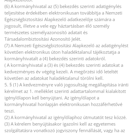
(6) A kormányhivatal az (5) bekezdés szerinti adatigénylés
teljesítése érdekében elektronikusan továbbítja a Nemzeti
Egészségbiztosítási Alapkezelő adatkezelője számára a
jogosult, illetve a vele egy háztartásban élő személy
természetes személyazonosító adatait és
Társadalombiztosítási Azonosító Jelét.
(7) A Nemzeti Egészségbiztosítási Alapkezelő az adatigénylést
követően elektronikus úton haladéktalanul tájékoztatja a
kormányhivatalt a (4) bekezdés szerinti adatokról.
( A kormányhivatal a (3) és (4) bekezdés szerinti adatokat a
kedvezményes év végéig kezeli. A megőrzési idő leteltét
követően az adatokat haladéktalanul törölni kell.
5. § (1) A kedvezményre való jogosultság megállapítása iránti
kérelmet az 1. melléklet szerinti adattartalommal kialakított
igénylőlapon kell benyújtani. Az igénylőlapot a
kormányhivatal honlapján elektronikusan hozzáférhetővé
teszi.
(2) A kormányhivatal az igénylőlaphoz útmutatót tesz közzé.
(3) A kérelem benyújtásakor igazolni kell az egyetemes
szolgáltatásra vonatkozó jogviszony fennállását, vagy ha az