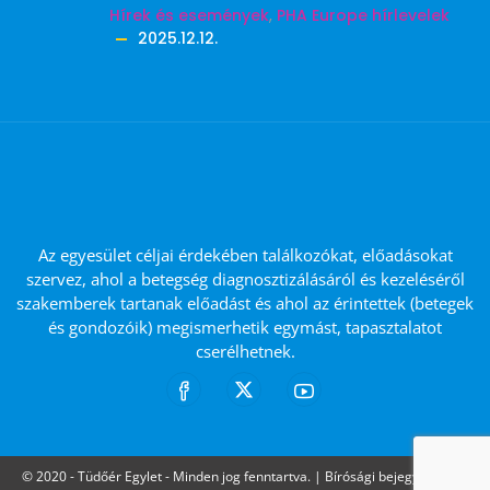
Hírek és események
,
PHA Europe hírlevelek
2025.12.12.
Az egyesület céljai érdekében találkozókat, előadásokat
szervez, ahol a betegség diagnosztizálásáról és kezeléséről
szakemberek tartanak előadást és ahol az érintettek (betegek
és gondozóik) megismerhetik egymást, tapasztalatot
cserélhetnek.
© 2020 - Tüdőér Egylet - Minden jog fenntartva. | Bírósági bejegyzésének