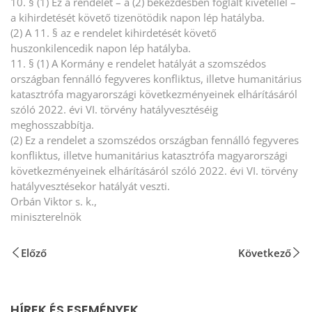
10. § (1) Ez a rendelet – a (2) bekezdésben foglalt kivétellel –
a kihirdetését követő tizenötödik napon lép hatályba.
(2) A 11. § az e rendelet kihirdetését követő
huszonkilencedik napon lép hatályba.
11. § (1) A Kormány e rendelet hatályát a szomszédos
országban fennálló fegyveres konfliktus, illetve humanitárius
katasztrófa magyarországi következményeinek elhárításáról
szóló 2022. évi VI. törvény hatályvesztéséig
meghosszabbítja.
(2) Ez a rendelet a szomszédos országban fennálló fegyveres
konfliktus, illetve humanitárius katasztrófa magyarországi
következményeinek elhárításáról szóló 2022. évi VI. törvény
hatályvesztésekor hatályát veszti.
Orbán Viktor s. k.,
miniszterelnök
Előző
Következő
HÍREK ÉS ESEMÉNYEK