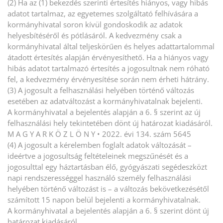
(2) Ha az (1) bekezdés szerinti értesítés hiányos, vagy hibás
adatot tartalmaz, az egyetemes szolgáltató felhívására a
kormányhivatal soron kívül gondoskodik az adatok
helyesbítéséről és pótlásáról. A kedvezmény csak a
kormányhivatal által teljeskörűen és helyes adattartalommal
átadott értesítés alapján érvényesíthető. Ha a hiányos vagy
hibás adatot tartalmazó értesítés a jogosultnak nem róható
fel, a kedvezmény érvényesítése során nem érheti hátrány.
(3) A jogosult a felhasználási helyében történő változás
esetében az adatváltozást a kormányhivatalnak bejelenti.
A kormányhivatal a bejelentés alapján a 6. § szerint az új
felhasználási hely tekintetében dönt új határozat kiadásáról.
M A G Y A R K Ö Z L Ö N Y • 2022. évi 134. szám 5645
(4) A jogosult a kérelemben foglalt adatok változását –
ideértve a jogosultság feltételeinek megszűnését és a
jogosulttal egy háztartásban élő, gyógyászati segédeszközt
napi rendszerességgel használó személy felhasználási
helyében történő változást is – a változás bekövetkezésétől
számított 15 napon belül bejelenti a kormányhivatalnak.
A kormányhivatal a bejelentés alapján a 6. § szerint dönt új
határozat kiadásáról.