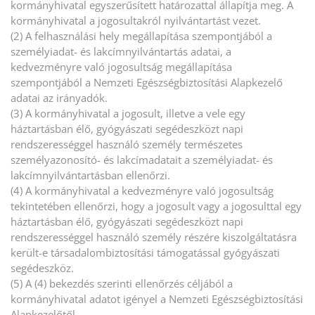
kormányhivatal egyszerűsített határozattal állapítja meg. A
kormányhivatal a jogosultakról nyilvántartást vezet.
(2) A felhasználási hely megállapítása szempontjából a
személyiadat- és lakcímnyilvántartás adatai, a
kedvezményre való jogosultság megállapítása
szempontjából a Nemzeti Egészségbiztosítási Alapkezelő
adatai az irányadók.
(3) A kormányhivatal a jogosult, illetve a vele egy
háztartásban élő, gyógyászati segédeszközt napi
rendszerességgel használó személy természetes
személyazonosító- és lakcímadatait a személyiadat- és
lakcímnyilvántartásban ellenőrzi.
(4) A kormányhivatal a kedvezményre való jogosultság
tekintetében ellenőrzi, hogy a jogosult vagy a jogosulttal egy
háztartásban élő, gyógyászati segédeszközt napi
rendszerességgel használó személy részére kiszolgáltatásra
került-e társadalombiztosítási támogatással gyógyászati
segédeszköz.
(5) A (4) bekezdés szerinti ellenőrzés céljából a
kormányhivatal adatot igényel a Nemzeti Egészségbiztosítási
Alapkezelőtől.