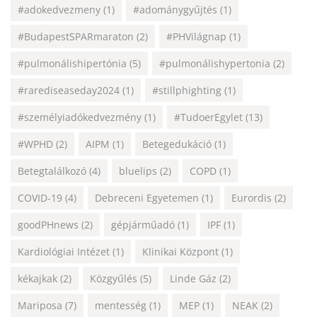
#adokedvezmeny
(1)
#adománygyűjtés
(1)
#BudapestSPARmaraton
(2)
#PHVilágnap
(1)
#pulmonálishipertónia
(5)
#pulmonálishypertonia
(2)
#rarediseaseday2024
(1)
#stillphighting
(1)
#személyiadókedvezmény
(1)
#TudoerEgylet
(13)
#WPHD
(2)
AIPM
(1)
Betegedukáció
(1)
Betegtalálkozó
(4)
bluelips
(2)
COPD
(1)
COVID-19
(4)
Debreceni Egyetemen
(1)
Eurordis
(2)
goodPHnews
(2)
gépjárműadó
(1)
IPF
(1)
Kardiológiai Intézet
(1)
Klinikai Központ
(1)
kékajkak
(2)
Közgyűlés
(5)
Linde Gáz
(2)
Mariposa
(7)
mentesség
(1)
MEP
(1)
NEAK
(2)