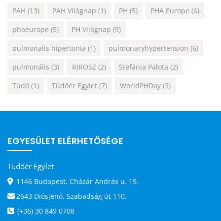
PAH
(13)
PAH Világnap
(1)
PH
(5)
PHA Europe
(6)
phaeurope
(5)
PH Világnap
(9)
pulmonalis hipertonia
(1)
pulmonaryhypertension
(6)
pulmonális
(3)
RIROSZ
(2)
Stefánia Palota
(2)
Tüdő
(1)
Tüdőér Egylet
(7)
WorldPHDay
(3)
EGYESÜLET ELÉRHETŐSÉGE
Tüdőér Egylet
1146 Budapest, Cházár András u. 19.
2643 Diósjenő, Szabadság út 110.
(+36) 30 849 0708