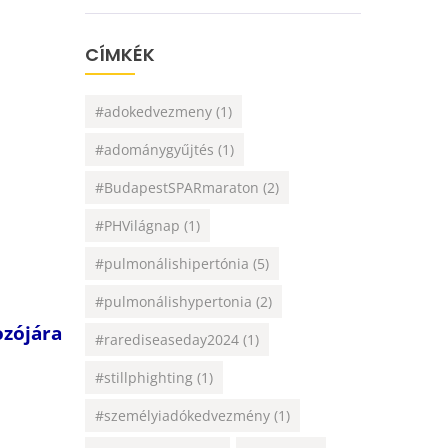
CÍMKÉK
#adokedvezmeny
(1)
#adománygyűjtés
(1)
#BudapestSPARmaraton
(2)
#PHVilágnap
(1)
#pulmonálishipertónia
(5)
#pulmonálishypertonia
(2)
ozójára
#rarediseaseday2024
(1)
#stillphighting
(1)
#személyiadókedvezmény
(1)