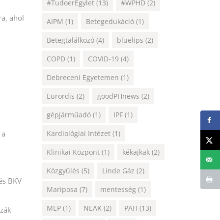
#TudoerEgylet
(13)
#WPHD
(2)
a, ahol
AIPM
(1)
Betegedukáció
(1)
Betegtalálkozó
(4)
bluelips
(2)
COPD
(1)
COVID-19
(4)
Debreceni Egyetemen
(1)
Eurordis
(2)
goodPHnews
(2)
gépjárműadó
(1)
IPF
(1)
Kardiológiai Intézet
(1)
 a
Klinikai Központ
(1)
kékajkak
(2)
Közgyűlés
(5)
Linde Gáz
(2)
 és BKV
Mariposa
(7)
mentesség
(1)
MEP
(1)
NEAK
(2)
PAH
(13)
zzák