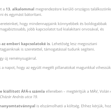
et a
13. alkalommal
megrendezésre kerülő országos találkozónkr
lni és egymást bátorítani.
 ismereteinket, hogy mindennapjaink könnyebbek és boldogabbak
magabiztosabb, jobb kapcsolatot tud kialakítani orvosával, és
s az emberi kapcsolatoké is
. Lehetőség lesz megosztani
tagjainknak is szeretettel, támogatással tudunk segíteni.
gy új reménysugárral.
k a napot, hogy az együtt megélt pillanatokat magunkkal vihessük
e kiállított ÁFÁ-s számla
ellenében – megtérítjük a MÁV, Volán
 Cházár András utca 19.
ormanyomtatvánnyal
is elszámolható a költség. Ehhez kérjük, ho