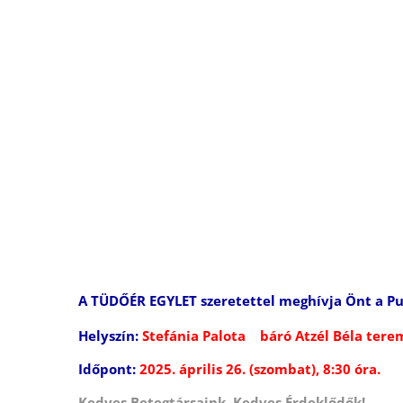
A TÜDŐÉR EGYLET
szeretettel meghívja Önt a P
Helyszín:
Stefánia Palota
báró Atzél Béla t
Időpont:
2025. április 26. (szombat), 8:30 óra.
Kedves Betegtársaink, Kedves Érdeklődők!