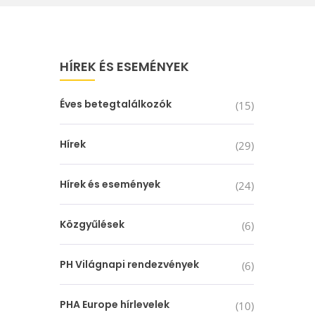
HÍREK ÉS ESEMÉNYEK
Éves betegtalálkozók
(15)
Hírek
(29)
Hírek és események
(24)
Közgyűlések
(6)
PH Világnapi rendezvények
(6)
PHA Europe hírlevelek
(10)