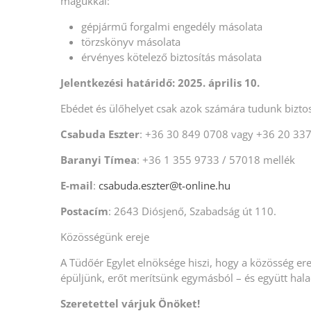
magukkal:
gépjármű forgalmi engedély másolata
törzskönyv másolata
érvényes kötelező biztosítás másolata
Jelentkezési határidő: 2025. április 10.
Ebédet és ülőhelyet csak azok számára tudunk biztosí
Csabuda Eszter
: +36 30 849 0708 vagy +36 20 33
Baranyi Tímea
: +36 1 355 9733 / 57018 mellék
E-mail
:
csabuda.eszter@t-online.hu
Postacím
: 2643 Diósjenő, Szabadság út 110.
Közösségünk ereje
A Tüdőér Egylet elnöksége hiszi, hogy a közösség ere
épüljünk, erőt merítsünk egymásból – és együtt hala
Szeretettel várjuk Önöket!