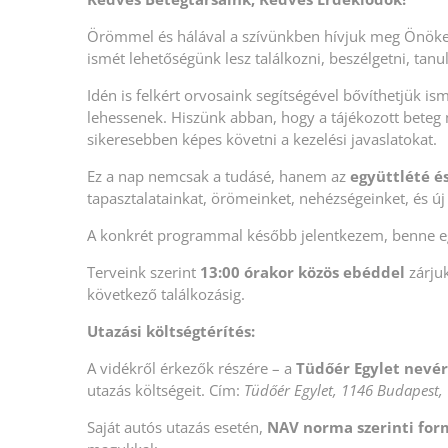
Örömmel és hálával a szívünkben hívjuk meg Önök
ismét lehetőségünk lesz találkozni, beszélgetni, tanu
Idén is felkért orvosaink segítségével bővíthetjük
lehessenek. Hiszünk abban, hogy a tájékozott beteg 
sikeresebben képes követni a kezelési javaslatokat.
Ez a nap nemcsak a tudásé, hanem az
együttlété é
tapasztalatainkat, örömeinket, nehézségeinket, és új 
A konkrét programmal később jelentkezem, benne e
Terveink szerint
13:00 órakor közös ebéddel
zárju
következő találkozásig.
Utazási költségtérítés:
A vidékről érkezők részére – a
Tüdőér Egylet nevér
utazás költségeit. Cím:
Tüdőér Egylet, 1146 Budapest,
Saját autós utazás esetén,
NAV norma szerinti f