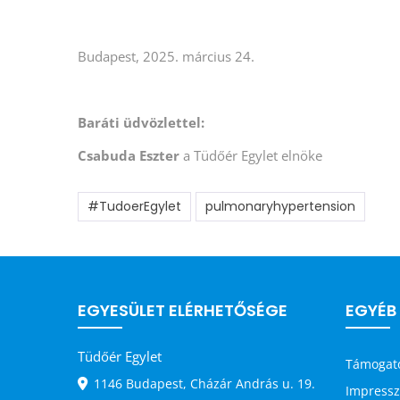
Budapest, 2025. március 24.
Baráti üdvözlettel:
Csabuda Eszter
a Tüdőér Egylet elnöke
#TudoerEgylet
pulmonaryhypertension
EGYESÜLET ELÉRHETŐSÉGE
EGYÉB
Tüdőér Egylet
Támogat
1146 Budapest, Cházár András u. 19.
Impress