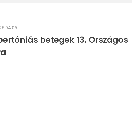
25.04.09.
ertóniás betegek 13. Országos
ra