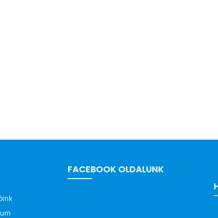
FACEBOOK OLDALUNK
óink
zum