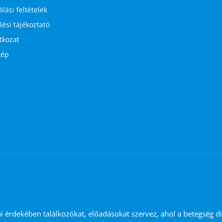
lási feltételek
ési tájékoztató
atkozat
kép
ai érdekében találkozókat, előadásokat szervez, ahol a betegség d