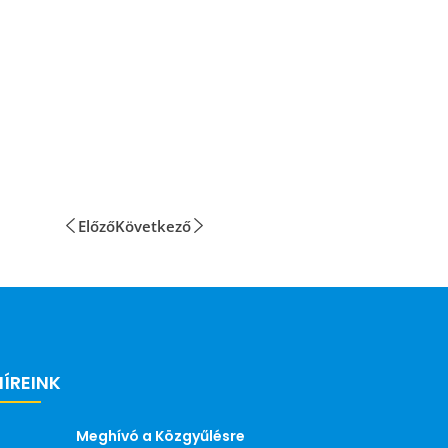
Előző
Következő
HÍREINK
Meghívó a Közgyűlésre