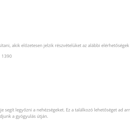
tani, akik előzetesen jelzik részvételüket az alábbi elérhetőségek
7 1390
je segít legyőzni a nehézségeket. Ez a találkozó lehetőséget ad ar
djunk a gyógyulás útján.