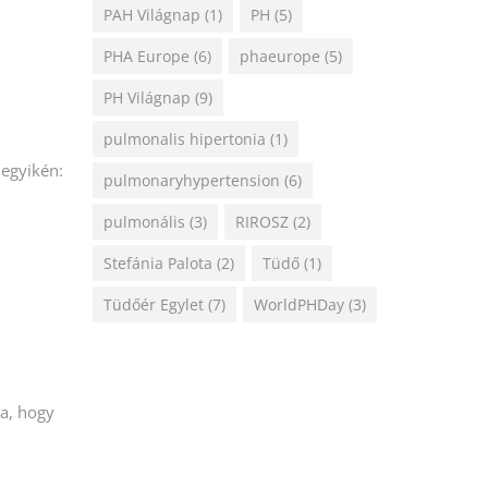
PAH Világnap
(1)
PH
(5)
PHA Europe
(6)
phaeurope
(5)
PH Világnap
(9)
pulmonalis hipertonia
(1)
 egyikén:
pulmonaryhypertension
(6)
pulmonális
(3)
RIROSZ
(2)
Stefánia Palota
(2)
Tüdő
(1)
Tüdőér Egylet
(7)
WorldPHDay
(3)
ra, hogy