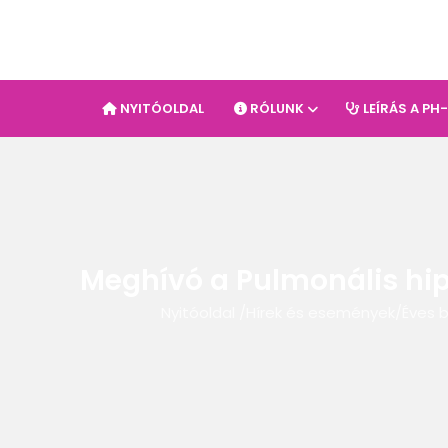
NYITÓOLDAL
RÓLUNK
LEÍRÁS A PH
Meghívó a Pulmonális hip
Nyitóoldal
/
Hírek és események
/
Éves 