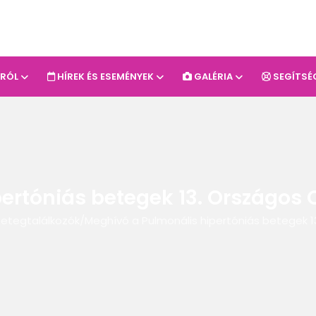
-RÓL
HÍREK ÉS ESEMÉNYEK
GALÉRIA
SEGÍTSÉ
ertóniás betegek 13. Országos 
betegtalálkozók
/
Meghívó a Pulmonális hipertóniás betegek 1