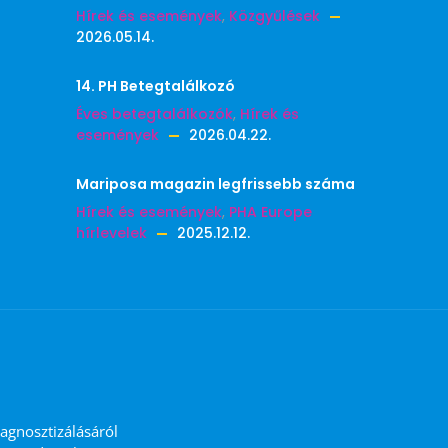
Hírek és események
,
Közgyűlések
2026.05.14.
14. PH Betegtalálkozó
Éves betegtalálkozók
,
Hírek és
események
2026.04.22.
Mariposa magazin legfrissebb száma
Hírek és események
,
PHA Europe
hírlevelek
2025.12.12.
iagnosztizálásáról