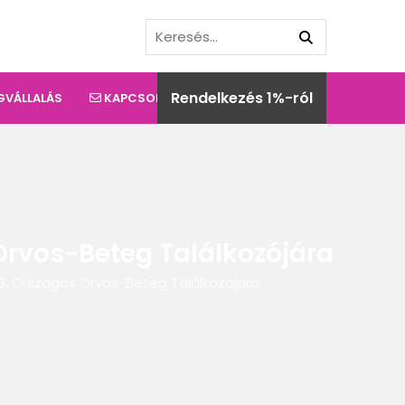
Rendelkezés 1%-ról
GVÁLLALÁS
KAPCSOLAT
Orvos-Beteg Találkozójára
3. Országos Orvos-Beteg Találkozójára