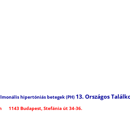
13. Országos Találk
ulmonális hipertóniás betegek (PH)
erem
1143 Budapest, Stefánia út 34-36.