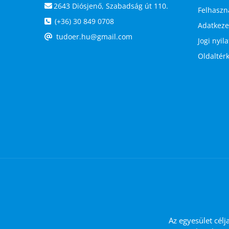
2643 Diósjenő, Szabadság út 110.
Felhaszná
(+36) 30 849 0708
Adatkezel
tudoer.hu@gmail.com
Jogi nyil
Oldaltér
Az egyesület célj