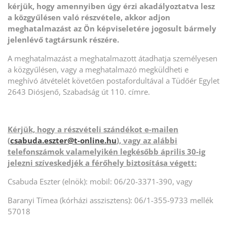
kérjük, hogy amennyiben úgy érzi akadályoztatva lesz
a közgyűlésen való részvétele, akkor adjon
meghatalmazást az Ön
képviseletére jogosult bármely
jelenlévő tagtársunk részére.
A meghatalmazást a meghatalmazott átadhatja személyesen
a közgyűlésen, vagy a meghatalmazó megküldheti e
meghívó átvételét követően postafordultával a Tüdőér Egylet
2643 Diósjenő, Szabadság út 110. címre.
Kérjük, hogy a részvételi szándékot e-mailen
(
csabuda.eszter@t-online.hu
), vagy az alábbi
telefonszámok valamelyikén legkésőbb április 30-ig
jelezni szíveskedjék a férőhely biztosítása végett:
Csabuda Eszter (elnök): mobil: 06/20-3371-390, vagy
Baranyi Tímea (kórházi asszisztens): 06/1-355-9733 mellék
57018