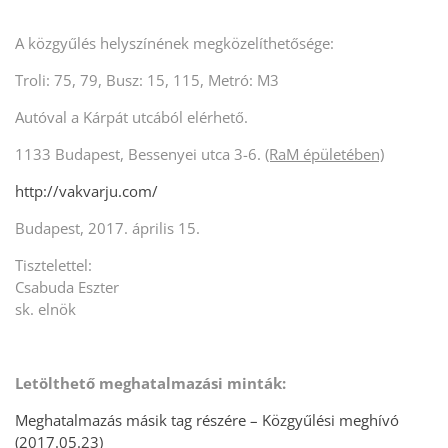
A közgyűlés helyszínének megközelíthetősége:
Troli: 75, 79, Busz: 15, 115, Metró: M3
Autóval a Kárpát utcából elérhető.
1133 Budapest, Bessenyei utca 3-6.
(RaM épületében)
http://vakvarju.com/
Budapest, 2017. április 15.
Tisztelettel:
Csabuda Eszter
sk. elnök
Letölthető meghatalmazási minták:
Meghatalmazás másik tag részére – Közgyűlési meghívó
(2017.05.23)