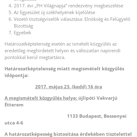
2017. évi „PH Világnapja” rendezvény megbeszélése
Az Egyesület új székhelyének kijelölése
Vezető tisztségviselők választása: Elnökség és Felügyelő
Bizottság
Egyebek
Határozatképtelenség esetén az ismételt közgyűlés az
eredetileg meghirdetett helyen és változatlan napirendi
pontokkal kerül megtartásra.
Határozatképtelenség miatt megismételt közgyűlés
időpontja:
2017. május 23. (kedd) 16 óra
A megismételt közgyűlés helye:
újlipóti Vakvarjú
Étterem
1133 Budapest, Bessenyei
utca 4-6
A határozatképesség biztosítása érdekében tisztelettel