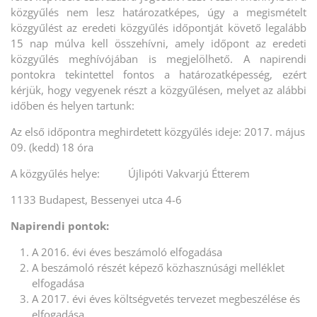
közgyűlés nem lesz határozatképes, úgy a megismételt
közgyűlést az eredeti közgyűlés időpontját követő legalább
15 nap múlva kell összehívni, amely időpont az eredeti
közgyűlés meghívójában is megjelölhető. A napirendi
pontokra tekintettel fontos a határozatképesség, ezért
kérjük, hogy vegyenek részt a közgyűlésen, melyet az alábbi
időben és helyen tartunk:
Az első időpontra meghirdetett közgyűlés ideje: 2017. május
09. (kedd) 18 óra
A közgyűlés helye: Újlipóti Vakvarjú Étterem
1133 Budapest, Bessenyei utca 4-6
Napirendi pontok:
A 2016. évi éves beszámoló elfogadása
A beszámoló részét képező közhasznúsági melléklet
elfogadása
A 2017. évi éves költségvetés tervezet megbeszélése és
elfogadása