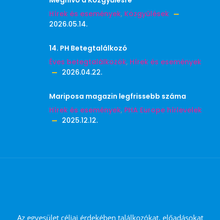
Meghívó a Közgyűlésre
Hírek és események
,
Közgyűlések
2026.05.14.
14. PH Betegtalálkozó
Éves betegtalálkozók
,
Hírek és események
2026.04.22.
Mariposa magazin legfrissebb száma
Hírek és események
,
PHA Europe hírlevelek
2025.12.12.
Az egyesület céljai érdekében találkozókat, előadásokat