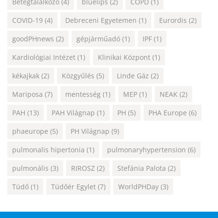
Betegtalálkozó
(4)
bluelips
(2)
COPD
(1)
COVID-19
(4)
Debreceni Egyetemen
(1)
Eurordis
(2)
goodPHnews
(2)
gépjárműadó
(1)
IPF
(1)
Kardiológiai Intézet
(1)
Klinikai Központ
(1)
kékajkak
(2)
Közgyűlés
(5)
Linde Gáz
(2)
Mariposa
(7)
mentesség
(1)
MEP
(1)
NEAK
(2)
PAH
(13)
PAH Világnap
(1)
PH
(5)
PHA Europe
(6)
phaeurope
(5)
PH Világnap
(9)
pulmonalis hipertonia
(1)
pulmonaryhypertension
(6)
pulmonális
(3)
RIROSZ
(2)
Stefánia Palota
(2)
Tüdő
(1)
Tüdőér Egylet
(7)
WorldPHDay
(3)