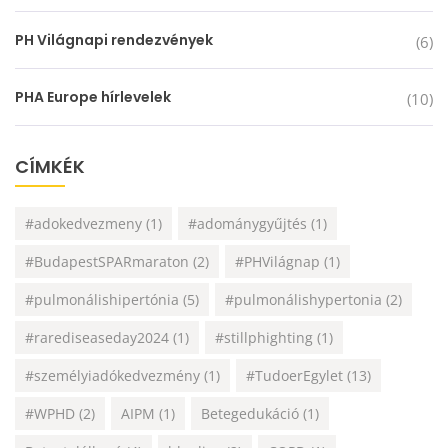
PH Világnapi rendezvények
(6)
PHA Europe hírlevelek
(10)
CÍMKÉK
#adokedvezmeny
(1)
#adománygyűjtés
(1)
#BudapestSPARmaraton
(2)
#PHVilágnap
(1)
#pulmonálishipertónia
(5)
#pulmonálishypertonia
(2)
#rarediseaseday2024
(1)
#stillphighting
(1)
#személyiadókedvezmény
(1)
#TudoerEgylet
(13)
#WPHD
(2)
AIPM
(1)
Betegedukáció
(1)