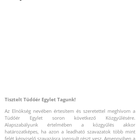
Tisztelt Tüdőér Egylet Tagunk!
Az Elnökség nevében értesítem és szeretettel meghívom a
Tüdőér Egylet soron következő Közgyűlésére.
Alapszabályunk értelmében a közgyűlés akkor
határozatképes, ha azon a leadható szavazatok több mint
felét képviselő szavazásra jogosult részt vesz.
Amennyiben a