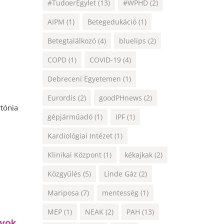
#TudoerEgylet
(13)
#WPHD
(2)
AIPM
(1)
Betegedukáció
(1)
Betegtalálkozó
(4)
bluelips
(2)
COPD
(1)
COVID-19
(4)
Debreceni Egyetemen
(1)
Eurordis
(2)
goodPHnews
(2)
tónia
gépjárműadó
(1)
IPF
(1)
Kardiológiai Intézet
(1)
Klinikai Központ
(1)
kékajkak
(2)
Közgyűlés
(5)
Linde Gáz
(2)
Mariposa
(7)
mentesség
(1)
MEP
(1)
NEAK
(2)
PAH
(13)
lyok