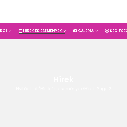
-RÓL
HÍREK ÉS ESEMÉNYEK
GALÉRIA
SEGÍTSÉ
Hírek
Nyitóoldal
/
Hírek és események
/
Hírek
: Page 2