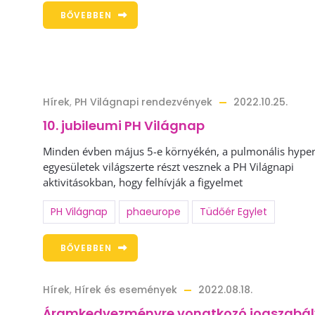
BŐVEBBEN
Hírek
,
PH Világnapi rendezvények
2022.10.25.
10. jubileumi PH Világnap
Minden évben május 5-e környékén, a pulmonális hyper
egyesületek világszerte részt vesznek a PH Világnapi
aktivitásokban, hogy felhívják a figyelmet
PH Világnap
phaeurope
Tüdőér Egylet
BŐVEBBEN
Hírek
,
Hírek és események
2022.08.18.
Áramkedvezményre vonatkozó jogszabá