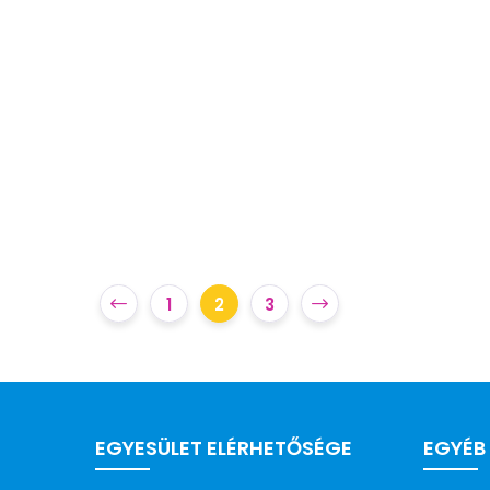
1
2
3
EGYESÜLET ELÉRHETŐSÉGE
EGYÉB