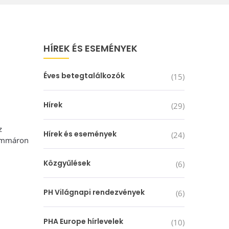
HÍREK ÉS ESEMÉNYEK
Éves betegtalálkozók
(15)
Hírek
(29)
z
Hírek és események
(24)
 immáron
Közgyűlések
(6)
PH Világnapi rendezvények
(6)
PHA Europe hírlevelek
(10)