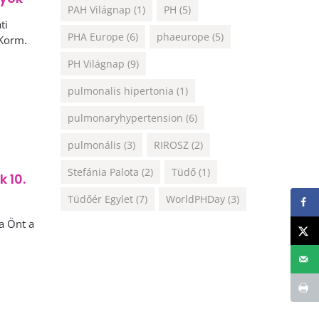
PAH Világnap
(1)
PH
(5)
ti
PHA Europe
(6)
phaeurope
(5)
 Korm.
PH Világnap
(9)
pulmonalis hipertonia
(1)
pulmonaryhypertension
(6)
pulmonális
(3)
RIROSZ
(2)
Stefánia Palota
(2)
Tüdő
(1)
 10.
Tüdőér Egylet
(7)
WorldPHDay
(3)
a Önt a