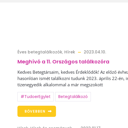
Éves betegtalálkozók
,
Hírek
2023.04.10.
Meghívó a 11. Országos találkozóra
Kedves Betegtársaim, kedves Érdeklődők! Az előző évhe
hasonlóan ismét találkozni tudunk 2023. április 22-én,
tizenegyedik alkalommal a már megszokott
#TudoerEgylet
Betegtalálkozó
BŐVEBBEN