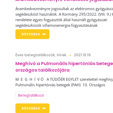
Áramkedvezményre jogosultak az elektromos gyógyásza
segédeszközt használók. A Kormány 295/2022. (VIII. 9.)
rendelete egyes fogyasztók által használt gyógyászati
segédeszközök villamosenergia-fogyasztásának
BŐVEBBEN
Éves betegtalálkozók
,
Hírek
2021.10.19.
Meghívó a Pulmonális hipertóniás betegek
országos találkozójára
M E G H Í V Ó A TÜDŐÉR EGYLET szeretettel meghívj
Pulmonális hipertóniás betegek (PAH) 10. Országos
Betegtalálkozó
BŐVEBBEN