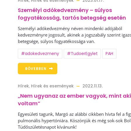
Hírek
,
Hírek és események
2023.01.17.
Személyi adókedvezmény – súlyos
fogyatékosság, tartós betegség esetén
Személyi adókedvezmény néven mindenki adójából
kedvezményre jogosult, akinek a jogszabály szerint igazo
betegsége, súlyos fogyatékossága van.
#adokedvezmeny
#TudoerEgylet
PAH
BŐVEBBEN
Hírek
,
Hírek és események
2022.11.13.
„Nem ugyanaz az ember vagyok, mint ak
voltam”
Egyesületi tagunk, Margó az alábbi cikkben hívta fel a fi
pulmonális hypertóniára. Köszönjük és még sok-sok Bo
Tüdőszületésnapot kívánunk!