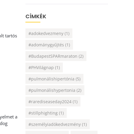
CÍMKÉK
#adokedvezmeny
(1)
lt tartós
#adománygyűjtés
(1)
#BudapestSPARmaraton
(2)
#PHVilágnap
(1)
#pulmonálishipertónia
(5)
#pulmonálishypertonia
(2)
i
#rarediseaseday2024
(1)
#stillphighting
(1)
gyelmet a
ldog
#személyiadókedvezmény
(1)